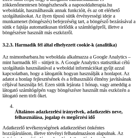
zökkenőmentesen böngészhessék a naposoldalterapia.hu
weboldalát, használhassák annak funkcióit, és az ott elérhető
szolgáltatásokat. Az ilyen típusú sütik érvényességi ideje a
munkamenet (böngészés) befejezéséig tart, a böngésző bezárásával a
sütik e fajtája automatikusan törlődik a számítógépről, illetve a
böngészésre használt más eszközről.
3.2.3. Harmadik fél által elhelyezett cookie-k (analitika)
Az nsimonbarbara.hu weboldala alkalmazza a Google Analytics –
mint harmadik fél – sütijeit is. A Google Analytics statisztikai célú
szolgáltatás használatával a weboldal információkat gyűjt azzal
kapcsolatban, hogy a látogatók hogyan használják a honlapot. Az
adatot a honlap fejlesztésének és a felhasználói élmény javításának
céljával használja fel. Ezen sütik lejárata 1 hónap, vagy ameddig a
látogató számítógépén vagy böngészésre használt más eszközén a
látogató nem törli őket.
Általános adazkezelési irányelvek, adatkezelés neve,
felhasználása, jogalap és megőrzési idő
Adatkezelő tevékenységének adatkezelései önkéntes
hozzájáruláson, illetve törvényi felhatalmazáson alapulnak. Az