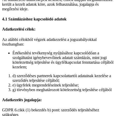
került a kezelt adatok köre, azok felhasználása, jogalapja és
megőrzési ideje.
4.1 Számlázáshoz kapcsolódó adatok
Adatkezelési célok:
Az alábbi célokból végzek adatkezelést a jogszabályokkal
összhangban:
Értékesítési tevékenység nyújtásához kapcsolódóan a
szolgáltatást igénybevevőinek adatait számlázás, mint jogi
kötelezettség teljesítése és ügyfélkapcsolat fenntartása céljából
kezelem;
d) szerződéses partnerek kapcsolattartói adatainak kezelése a
szerződés teljesítése céljából;
e) ügyfelek megrendeléseinek teljesítése;
g) törvényben meghatározott kötelezettség teljesítése céljából
Adatkezelés jogalapja:
GDPR 6.cikk (1) bekezdés b) pont: szerződés teljesítéséhez
szükséges