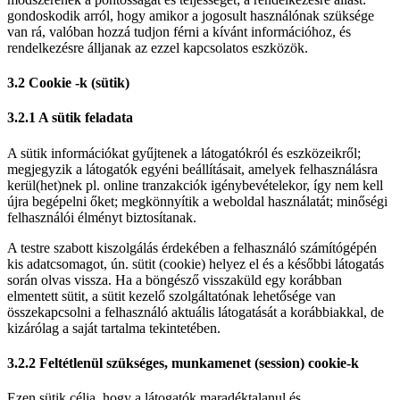
gondoskodik arról, hogy amikor a jogosult használónak szüksége
van rá, valóban hozzá tudjon férni a kívánt információhoz, és
rendelkezésre álljanak az ezzel kapcsolatos eszközök.
3.2 Cookie -k (sütik)
3.2.1 A sütik feladata
A sütik információkat gyűjtenek a látogatókról és eszközeikről;
megjegyzik a látogatók egyéni beállításait, amelyek felhasználásra
kerül(het)nek pl. online tranzakciók igénybevételekor, így nem kell
újra begépelni őket; megkönnyítik a weboldal használatát; minőségi
felhasználói élményt biztosítanak.
A testre szabott kiszolgálás érdekében a felhasználó számítógépén
kis adatcsomagot, ún. sütit (cookie) helyez el és a későbbi látogatás
során olvas vissza. Ha a böngésző visszaküld egy korábban
elmentett sütit, a sütit kezelő szolgáltatónak lehetősége van
összekapcsolni a felhasználó aktuális látogatását a korábbiakkal, de
kizárólag a saját tartalma tekintetében.
3.2.2 Feltétlenül szükséges, munkamenet (session) cookie-k
Ezen sütik célja, hogy a látogatók maradéktalanul és