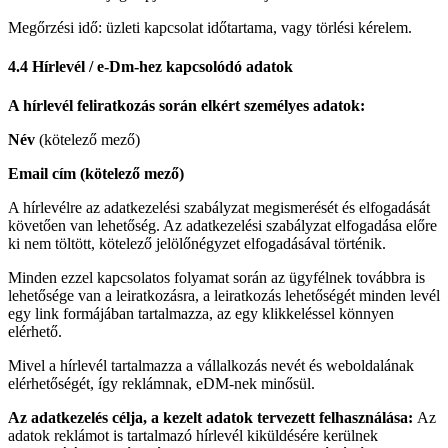
Megőrzési idő: üzleti kapcsolat időtartama, vagy törlési kérelem.
4.4 Hírlevél / e-Dm-hez kapcsolódó adatok
A hírlevél feliratkozás során elkért személyes adatok:
Név
(kötelező mező)
Email cím (kötelező mező)
A hírlevélre az adatkezelési szabályzat megismerését és elfogadását
követően van lehetőség. Az adatkezelési szabályzat elfogadása előre
ki nem töltött, kötelező jelölőnégyzet elfogadásával történik.
Minden ezzel kapcsolatos folyamat során az ügyfélnek továbbra is
lehetősége van a leiratkozásra, a leiratkozás lehetőségét minden levél
egy link formájában tartalmazza, az egy klikkeléssel könnyen
elérhető.
Mivel a hírlevél tartalmazza a vállalkozás nevét és weboldalának
elérhetőségét, így reklámnak, eDM-nek minősül.
Az adatkezelés célja, a kezelt adatok tervezett felhasználása:
Az
adatok reklámot is tartalmazó hírlevél kiküldésére kerülnek