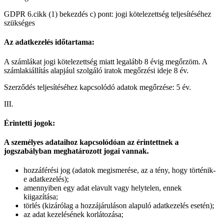
GDPR 6.cikk (1) bekezdés c) pont: jogi kötelezettség teljesítéséhez
szükséges
Az adatkezelés időtartama:
A számlákat jogi kötelezettség miatt legalább 8 évig megőrzöm. A
számlakiállítás alapjául szolgáló iratok megőrzési ideje 8 év.
Szerződés teljesítéséhez kapcsolódó adatok megőrzése: 5 év.
III.
Érintetti jogok:
A személyes adataihoz kapcsolódóan az érintettnek a
jogszabályban meghatározott jogai vannak.
hozzáférési jog (adatok megismerése, az a tény, hogy történik-
e adatkezelés);
amennyiben egy adat elavult vagy helytelen, ennek
kiigazítása;
törlés (kizárólag a hozzájáruláson alapuló adatkezelés esetén);
az adat kezelésének korlátozása;