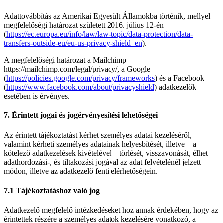
Adattovábbítás az Amerikai Egyesült Államokba történik, mellyel
megfelelőségi határozat született 2016. július 12-én
(
https://ec.europa.eu/info/law/law-topic/data-protection/data-
transfers-outside-eu/eu-us-privacy-shield_en
).
A megfelelőségi határozat a Mailchimp
https://mailchimp.com/legal/privacy/, a Google
(
https://policies.google.com/privacy/frameworks
) és a Facebook
(
https://www.facebook.com/about/privacyshield
) adatkezelők
esetében is érvényes.
7. Érintett jogai és jogérvényesítési lehetőségei
Az érintett tájékoztatást kérhet személyes adatai kezeléséről,
valamint kérheti személyes adatainak helyesbítését, illetve – a
kötelező adatkezelések kivételével – törlését, visszavonását, élhet
adathordozási-, és tiltakozási jogával az adat felvételénél jelzett
módon, illetve az adatkezelő fenti elérhetőségein.
7.1 Tájékoztatáshoz való jog
Adatkezelő megfelelő intézkedéseket hoz annak érdekében, hogy az
érintettek részére a személyes adatok kezelésére vonatkozó, a