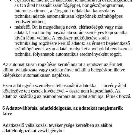
az Ön által használt számítógéppel, böngészőprogrammal,
internetes címmel, a látogatott oldalakkal kapcsolatos
technikai adatok automatikusan képződnek számítógépes
rendszerünkben,
másfelől Ön is megadhatja nevét, elérhetőségét vagy más
adatait, ha a honlap használata során személyes kapcsolatba
kíván lépni velünk. A rendszer működtetése során
technikailag rögzítésre kerülő adatok: az érintett bejelentkező
számítógépének azon adatai, melyeket a weboldal rendszere a
technikai folyamatok automatikus eredményeként rögzít.
Az automatikusan rögzítésre kerülő adatot a rendszer az érintett
külön nyilatkozata vagy cselekménye nélkül a belépéskor, illetve
kilépéskor automatikusan naplózza.
Ezen adat egyéb személyes felhasználói adatokkal – törvény által
kötelezővé tett esetek kivételével – össze nem kapcsolható. Az
adathoz kizárólag az nsimonbarbara.hu oldal adminjai férnek hozzá.
6 Adattovábbítás, adatfeldolgozás, az adatokat megismerők
köre
Adatkezelő vállalkozási tevékenysége keretében az alábbi
adatfeldolgozókat veszi igénybe: