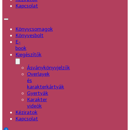
Kapcsolat
Könyvcsomagok
Könyvesbolt
E-
book
Kiegészítők
Ásványkönyvjelzők
Overlayek
és
karakterkártyák
Gyertyák
Karakter
videók
Kéziratok
Kapcsolat
0