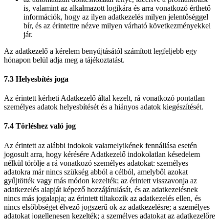
is, valamint az alkalmazott logikára és arra vonatkozó érthető
információk, hogy az ilyen adatkezelés milyen jelentőséggel
bír, és az érintettre nézve milyen várható következményekkel
jár.
Az adatkezelő a kérelem benyújtásától számított legfeljebb egy
hónapon belül adja meg a tájékoztatást.
7.3 Helyesbítés joga
Az érintett kérheti Adatkezelő által kezelt, rá vonatkozó pontatlan
személyes adatok helyesbítését és a hiányos adatok kiegészítését.
7.4 Törléshez való jog
Az érintett az alábbi indokok valamelyikének fennállása esetén
jogosult arra, hogy kérésére Adatkezelő indokolatlan késedelem
nélkül törölje a rá vonatkozó személyes adatokat: személyes
adatokra már nincs szükség abból a célból, amelyből azokat
gyűjtötték vagy más módon kezelték; az érintett visszavonja az
adatkezelés alapját képező hozzájárulását, és az adatkezelésnek
nincs más jogalapja; az érintett tiltakozik az adatkezelés ellen, és
nincs elsőbbséget élvező jogszerű ok az adatkezelésre; a személyes
adatokat jogellenesen kezelték; a személyes adatokat az adatkezelőre