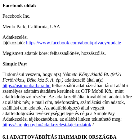
Facebook oldal:
Facebook Inc.
Menlo Park, California, USA
Adatkezelési
tájékoztató:
https://www.facebook.com/about/privacy/update
Megismert adatok köre: felhasználónév, hozzászólás.
Simple Pay:
Tudomásul veszem, hogy a(z)
Németh Könyvkiadó Bt. (9421
Fertőrákos, Béke köz 5. A. ép.)
adatkezelő által a(z)
https://nsimonbarbara.hu
felhasználói adatbázisában tárolt alábbi
személyes adataim átadásra kerülnek az OTP Mobil Kft., mint
adatfeldolgozó részére. Az adatkezelő által továbbított adatok köre
az alábbi: név, e-mail cím, telefonszám, számlázási cím adatok,
szállítási cím adatok. Az adatfeldolgozó által végzett
adatfeldolgozási tevékenység jellege és célja a SimplePay
Adatkezelési tájékoztatóban, az alábbi linken tekinthető meg:
https://simplepay.hu/adatkezelesi-tajekoztatok
/
6.1 ADATTOVÁBBÍTÁS HARMADIK ORSZÁGBA