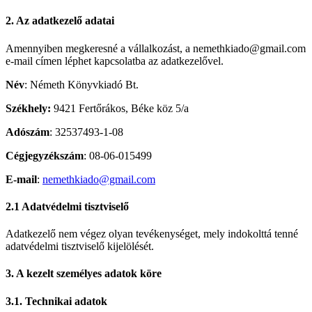
2. Az adatkezelő adatai
Amennyiben megkeresné a vállalkozást, a nemethkiado@gmail.com
e-mail címen léphet kapcsolatba az adatkezelővel.
Név
: Németh Könyvkiadó Bt.
Székhely:
9421 Fertőrákos, Béke köz 5/a
Adószám
: 32537493-1-08
Cégjegyzékszám
: 08-06-015499
E-mail
:
nemethkiado@gmail.com
2.1 Adatvédelmi tisztviselő
Adatkezelő nem végez olyan tevékenységet, mely indokolttá tenné
adatvédelmi tisztviselő kijelölését.
3. A kezelt személyes adatok köre
3.1. Technikai adatok