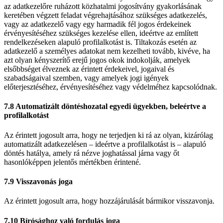
az adatkezelőre ruházott közhatalmi jogosítvány gyakorlásának
keretében végzett feladat végrehajtásához szükséges adatkezelés,
vagy az adatkezelő vagy egy harmadik fél jogos érdekeinek
érvényesítéséhez szükséges kezelése ellen, ideértve az említett
rendelkezéseken alapuló profilalkotást is. Tiltakozás esetén az
adatkezelő a személyes adatokat nem kezelheti tovább, kivéve, ha
azt olyan kényszerítő erejű jogos okok indokolják, amelyek
elsőbbséget élveznek az érintett érdekeivel, jogaival és
szabadságaival szemben, vagy amelyek jogi igények
előterjesztéséhez, érvényesítéséhez vagy védelméhez kapcsolódnak.
7.8 Automatizált döntéshozatal egyedi ügyekben, beleértve a
profilalkotást
Az érintett jogosult arra, hogy ne terjedjen ki rá az olyan, kizárólag
automatizált adatkezelésen – ideértve a profilalkotást is – alapuló
döntés hatálya, amely rá nézve joghatással járna vagy őt
hasonlóképpen jelentős mértékben érintené.
7.9 Visszavonás joga
Az érintett jogosult arra, hogy hozzájárulását bármikor visszavonja.
7.10 Bírósághoz való fordulás joga