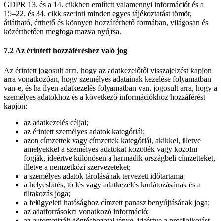
GDPR 13. és a 14. cikkben említett valamennyi információt és a
15–22. és 34. cikk szerinti minden egyes tájékoztatást tömör,
átlátható, érthető és könnyen hozzáférhető formában, világosan és
közérthetően megfogalmazva nyújtsa.
7.2 Az érintett hozzáféréshez való jog
Az érintett jogosult arra, hogy az adatkezelőtől visszajelzést kapjon
arra vonatkozóan, hogy személyes adatainak kezelése folyamatban
van-e, és ha ilyen adatkezelés folyamatban van, jogosult arra, hogy a
személyes adatokhoz és a következő információkhoz hozzáférést
kapjon:
az adatkezelés céljai;
az érintett személyes adatok kategóriái;
azon címzettek vagy címzettek kategóriái, akikkel, illetve
amelyekkel a személyes adatokat közölték vagy közölni
fogják, ideértve különösen a harmadik országbeli címzetteket,
illetve a nemzetközi szervezeteket;
a személyes adatok tárolásának tervezett időtartama;
a helyesbítés, törlés vagy adatkezelés korlátozásának és a
tiltakozás joga;
a felügyeleti hatósághoz címzett panasz benyújtásának joga;
az adatforrásokra vonatkozó információ;
az automatizált döntéshozatal ténye, ideértve a profilalkotást