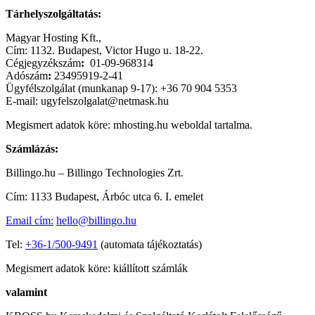
Tárhelyszolgáltatás:
Magyar Hosting Kft.,
Cím: 1132. Budapest, Victor Hugo u. 18-22.
Cégjegyzékszám
:
01-09-968314
Adószám
:
23495919-2-41
Ügyfélszolgálat (munkanap 9-17): +36 70 904 5353
E-mail: ugyfelszolgalat@netmask.hu
Megismert adatok köre: mhosting.hu weboldal tartalma.
Számlázás:
Billingo.hu – Billingo Technologies Zrt.
Cím: 1133 Budapest, Árbóc utca 6. I. emelet
Email cím:
hello@billingo.hu
Tel:
+36-1/500-9491
(automata tájékoztatás)
Megismert adatok köre: kiállított számlák
valamint