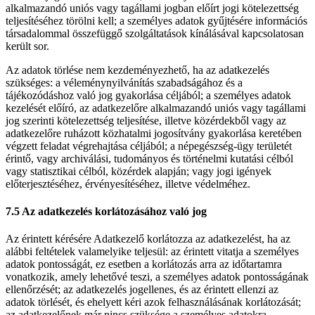
alkalmazandó uniós vagy tagállami jogban előírt jogi kötelezettség
teljesítéséhez törölni kell; a személyes adatok gyűjtésére információs
társadalommal összefüggő szolgáltatások kínálásával kapcsolatosan
került sor.
Az adatok törlése nem kezdeményezhető, ha az adatkezelés
szükséges: a véleménynyilvánítás szabadságához és a
tájékozódáshoz való jog gyakorlása céljából; a személyes adatok
kezelését előíró, az adatkezelőre alkalmazandó uniós vagy tagállami
jog szerinti kötelezettség teljesítése, illetve közérdekből vagy az
adatkezelőre ruházott közhatalmi jogosítvány gyakorlása keretében
végzett feladat végrehajtása céljából; a népegészség-ügy területét
érintő, vagy archiválási, tudományos és történelmi kutatási célból
vagy statisztikai célból, közérdek alapján; vagy jogi igények
előterjesztéséhez, érvényesítéséhez, illetve védelméhez.
7.5 Az adatkezelés korlátozásához való jog
Az érintett kérésére Adatkezelő korlátozza az adatkezelést, ha az
alábbi feltételek valamelyike teljesül: az érintett vitatja a személyes
adatok pontosságát, ez esetben a korlátozás arra az időtartamra
vonatkozik, amely lehetővé teszi, a személyes adatok pontosságának
ellenőrzését; az adatkezelés jogellenes, és az érintett ellenzi az
adatok törlését, és ehelyett kéri azok felhasználásának korlátozását;
az adatkezelőnek már nincs szüksége a személyes adatokra