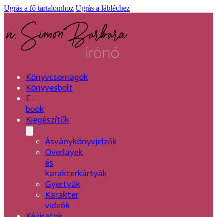
Ugrás a fő tartalomhoz
Ugrás a lábléchez
Könyvcsomagok
Könyvesbolt
E-
book
Kiegészítők
Ásványkönyvjelzők
Overlayek
és
karakterkártyák
Gyertyák
Karakter
videók
Kéziratok