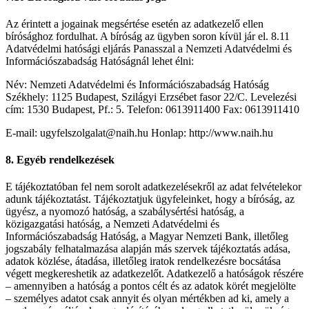
Az érintett a jogainak megsértése esetén az adatkezelő ellen
bírósághoz fordulhat. A bíróság az ügyben soron kívül jár el. 8.11
Adatvédelmi hatósági eljárás Panasszal a Nemzeti Adatvédelmi és
Információszabadság Hatóságnál lehet élni:
Név: Nemzeti Adatvédelmi és Információszabadság Hatóság
Székhely: 1125 Budapest, Szilágyi Erzsébet fasor 22/C. Levelezési
cím: 1530 Budapest, Pf.: 5. Telefon: 0613911400 Fax: 0613911410
E-mail: ugyfelszolgalat@naih.hu Honlap: http://www.naih.hu
8. Egyéb rendelkezések
E tájékoztatóban fel nem sorolt adatkezelésekről az adat felvételekor
adunk tájékoztatást. Tájékoztatjuk ügyfeleinket, hogy a bíróság, az
ügyész, a nyomozó hatóság, a szabálysértési hatóság, a
közigazgatási hatóság, a Nemzeti Adatvédelmi és
Információszabadság Hatóság, a Magyar Nemzeti Bank, illetőleg
jogszabály felhatalmazása alapján más szervek tájékoztatás adása,
adatok közlése, átadása, illetőleg iratok rendelkezésre bocsátása
végett megkereshetik az adatkezelőt. Adatkezelő a hatóságok részére
– amennyiben a hatóság a pontos célt és az adatok körét megjelölte
– személyes adatot csak annyit és olyan mértékben ad ki, amely a