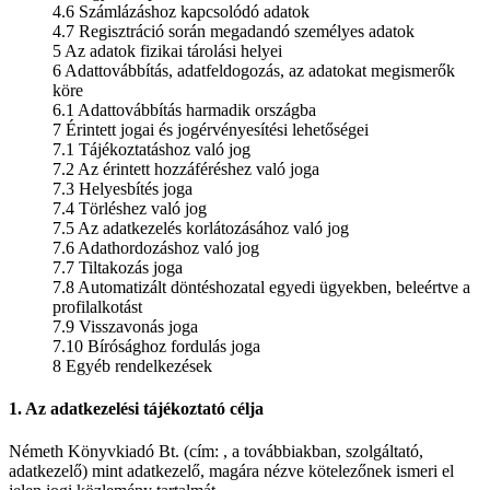
4.6 Számlázáshoz kapcsolódó adatok
4.7 Regisztráció során megadandó személyes adatok
5 Az adatok fizikai tárolási helyei
6 Adattovábbítás, adatfeldogozás, az adatokat megismerők
köre
6.1 Adattovábbítás harmadik országba
7 Érintett jogai és jogérvényesítési lehetőségei
7.1 Tájékoztatáshoz való jog
7.2 Az érintett hozzáféréshez való joga
7.3 Helyesbítés joga
7.4 Törléshez való jog
7.5 Az adatkezelés korlátozásához való jog
7.6 Adathordozáshoz való jog
7.7 Tiltakozás joga
7.8 Automatizált döntéshozatal egyedi ügyekben, beleértve a
profilalkotást
7.9 Visszavonás joga
7.10 Bírósághoz fordulás joga
8 Egyéb rendelkezések
1. Az adatkezelési tájékoztató célja
Németh Könyvkiadó Bt. (cím: , a továbbiakban, szolgáltató,
adatkezelő) mint adatkezelő, magára nézve kötelezőnek ismeri el