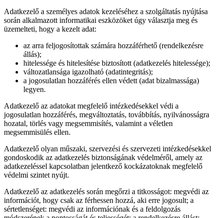
Adatkezelő a személyes adatok kezeléséhez a szolgáltatás nyújtása
során alkalmazott informatikai eszközöket úgy választja meg és
üzemelteti, hogy a kezelt adat:
az arra feljogosítottak számára hozzáférhető (rendelkezésre
állás);
hitelessége és hitelesítése biztosított (adatkezelés hitelessége);
változatlansága igazolható (adatintegritás);
a jogosulatlan hozzáférés ellen védett (adat bizalmassága)
legyen.
Adatkezelő az adatokat megfelelő intézkedésekkel védi a
jogosulatlan hozzáférés, megváltoztatás, továbbítás, nyilvánosságra
hozatal, törlés vagy megsemmisítés, valamint a véletlen
megsemmisülés ellen.
Adatkezelő olyan műszaki, szervezési és szervezeti intézkedésekkel
gondoskodik az adatkezelés biztonságának védelméről, amely az
adatkezeléssel kapcsolatban jelentkező kockázatoknak megfelelő
védelmi szintet nyújt.
Adatkezelő az adatkezelés során megőrzi a titkosságot: megvédi az
információt, hogy csak az férhessen hozzá, aki erre jogosult; a
sértetlenséget: megvédi az információnak és a feldolgozás
módszerének a pontosságát és teljességét; a rendelkezésre állást: