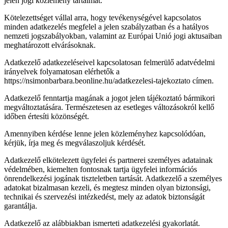
jelen jogi közlemény tartalmát.
Kötelezettséget vállal arra, hogy tevékenységével kapcsolatos
minden adatkezelés megfelel a jelen szabályzatban és a hatályos
nemzeti jogszabályokban, valamint az Európai Unió jogi aktusaiban
meghatározott elvárásoknak.
Adatkezelő adatkezeléseivel kapcsolatosan felmerülő adatvédelmi
irányelvek folyamatosan elérhetők a
https://nsimonbarbara.beonline.hu/adatkezelesi-tajekoztato címen.
Adatkezelő fenntartja magának a jogot jelen tájékoztató bármikori
megváltoztatására. Természetesen az esetleges változásokról kellő
időben értesíti közönségét.
Amennyiben kérdése lenne jelen közleményhez kapcsolódóan,
kérjük, írja meg és megválaszoljuk kérdését.
Adatkezelő elkötelezett ügyfelei és partnerei személyes adatainak
védelmében, kiemelten fontosnak tartja ügyfelei információs
önrendelkezési jogának tiszteletben tartását. Adatkezelő a személyes
adatokat bizalmasan kezeli, és megtesz minden olyan biztonsági,
technikai és szervezési intézkedést, mely az adatok biztonságát
garantálja.
Adatkezelő az alábbiakban ismerteti adatkezelési gyakorlatát.