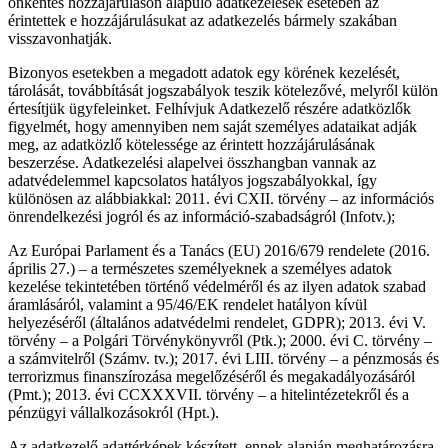
önkéntes hozzájáruláson alapuló adatkezelések esetében az
érintettek e hozzájárulásukat az adatkezelés bármely szakában
visszavonhatják.
Bizonyos esetekben a megadott adatok egy körének kezelését,
tárolását, továbbítását jogszabályok teszik kötelezővé, melyről külön
értesítjük ügyfeleinket. Felhívjuk Adatkezelő részére adatközlők
figyelmét, hogy amennyiben nem saját személyes adataikat adják
meg, az adatközlő kötelessége az érintett hozzájárulásának
beszerzése. Adatkezelési alapelvei összhangban vannak az
adatvédelemmel kapcsolatos hatályos jogszabályokkal, így
különösen az alábbiakkal: 2011. évi CXII. törvény – az információs
önrendelkezési jogról és az információ-szabadságról (Infotv.);
Az Európai Parlament és a Tanács (EU) 2016/679 rendelete (2016.
április 27.) – a természetes személyeknek a személyes adatok
kezelése tekintetében történő védelméről és az ilyen adatok szabad
áramlásáról, valamint a 95/46/EK rendelet hatályon kívül
helyezéséről (általános adatvédelmi rendelet, GDPR); 2013. évi V.
törvény – a Polgári Törvénykönyvről (Ptk.); 2000. évi C. törvény –
a számvitelről (Számv. tv.); 2017. évi LIII. törvény – a pénzmosás és
terrorizmus finanszírozása megelőzéséről és megakadályozásáról
(Pmt.); 2013. évi CCXXXVII. törvény – a hitelintézetekről és a
pénzügyi vállalkozásokról (Hpt.).
Az adatkezelő adattérképek készített, ennek alapján meghatározásra