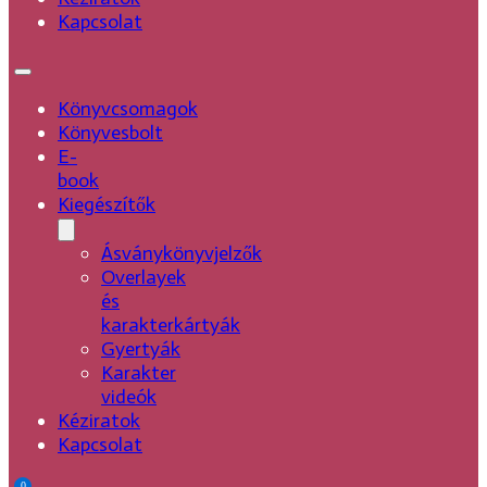
Kapcsolat
Könyvcsomagok
Könyvesbolt
E-
book
Kiegészítők
Ásványkönyvjelzők
Overlayek
és
karakterkártyák
Gyertyák
Karakter
videók
Kéziratok
Kapcsolat
0