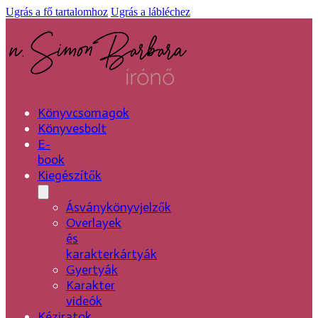
Ugrás a fő tartalomhoz
Ugrás a lábléchez
Könyvcsomagok
Könyvesbolt
E-
book
Kiegészítők
Ásványkönyvjelzők
Overlayek
és
karakterkártyák
Gyertyák
Karakter
videók
Kéziratok