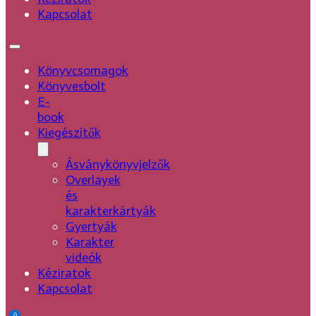
Kapcsolat
Könyvcsomagok
Könyvesbolt
E-
book
Kiegészítők
Ásványkönyvjelzők
Overlayek
és
karakterkártyák
Gyertyák
Karakter
videók
Kéziratok
Kapcsolat
0