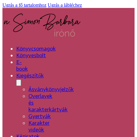
Ugrás a fő tartalomhoz
Ugrás a lábléchez
Könyvcsomagok
Könyvesbolt
E-
book
Kiegészítők
Ásványkönyvjelzők
Overlayek
és
karakterkártyák
Gyertyák
Karakter
videók
Kéziratok