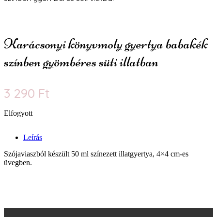
Karácsonyi könyvmoly gyertya babakék
színben gyömbéres süti illatban
3 290
Ft
Elfogyott
Leírás
Szójaviaszból készült 50 ml színezett illatgyertya, 4×4 cm-es
üvegben.