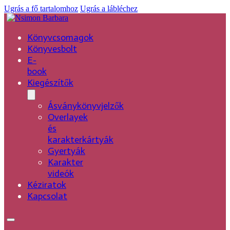
Ugrás a fő tartalomhoz
Ugrás a lábléchez
Könyvcsomagok
Könyvesbolt
E-
book
Kiegészítők
Ásványkönyvjelzők
Overlayek
és
karakterkártyák
Gyertyák
Karakter
videók
Kéziratok
Kapcsolat