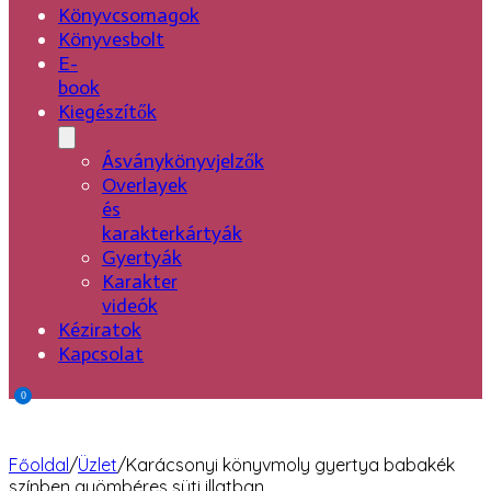
Könyvcsomagok
Könyvesbolt
E-
book
Kiegészítők
Ásványkönyvjelzők
Overlayek
és
karakterkártyák
Gyertyák
Karakter
videók
Kéziratok
Kapcsolat
0
Főoldal
/
Üzlet
/
Karácsonyi könyvmoly gyertya babakék
színben gyömbéres süti illatban